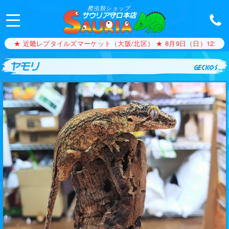
爬虫類ショップ
サウリア守口本店
★ 近畿レプタイルズマーケット（大阪/北区） ★ 8月9日（日）12:00〜1
ヤモリ
geckos