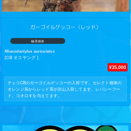
ガーゴイルゲッコー（レッド）
極美個体
Rhacodactylus auriculatus
[CB オスヤング ]
¥35,000
チェコCBのガーゴイルゲッコーの入荷です。セレクト個体の
オレンジ系からレッド系が沢山入荷してます。レパシーフー
ド、コオロギを与えてます。