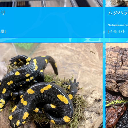
モリ
ムジハ
Salamandra
属]
[イモリ科