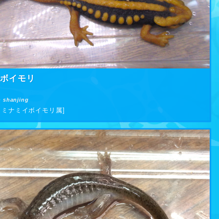
イボイモリ
n shanjing
 ミナミイボイモリ属]