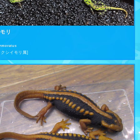
イモリ
armoratus
 クシイモリ属]