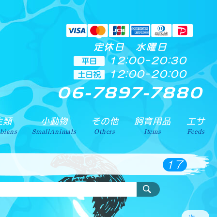
定休日 水曜日
12:00-20:30
平日
12:00-20:00
土日祝
06-7897-7880
ります。地域によりますが、出張買取引取も致しております。
生類
小動物
その他
飼育用品
エサ
bians
SmallAnimals
Others
Items
Feeds
17
検索