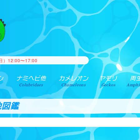
がございましたらご相談ください。 常時、買取・引取を行ってお
2:00〜17:00
ン
ナミヘビ他
カメレオン
ヤモリ
両
Colubridaes
Chameleons
Geckos
Amphi
他図鑑