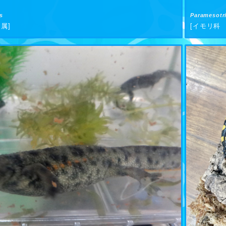
s
Paramesotr
属]
[イモリ科