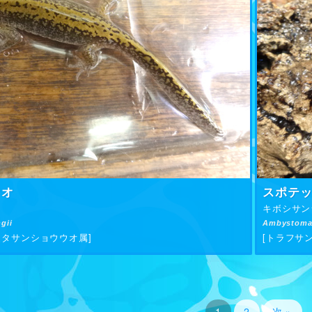
ウオ
スポテ
キボシサン
gii
Ambystoma
キタサンショウウオ属]
[トラフサ
1
2
次 »