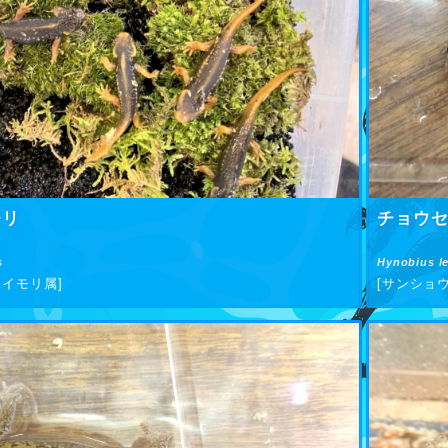
モリ
チョウ
s
Hynobius le
イモリ属]
[サンショ