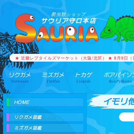
爬虫類ショップ
サウリア守口本店
【生体の買取・引取】 事情で飼う事が出来なくなった生体
★ 近畿レプタイルズマーケット（大阪/北区） ★ 8月9日（日）1
リクガメ
ミズガメ
トカゲ
ボアパイソ
Tortoises
Turtles
Lizards
BoaPythons
イモリ
HOME
リクガメ図鑑
ミズガメ図鑑