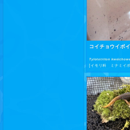
コイチョウイボ
Tylototriton kweichow
[イモリ科 ミナミイボ