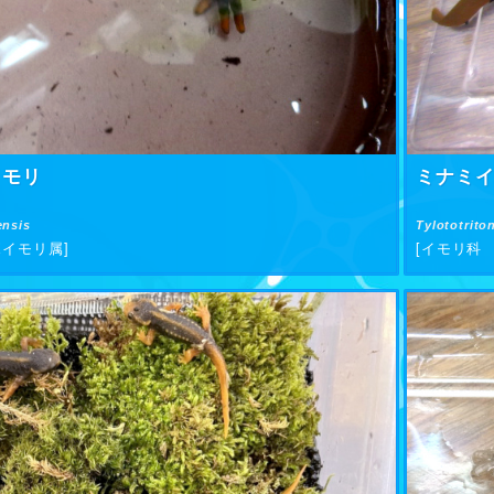
イモリ
ミナミ
ensis
Tylototrito
イモリ属]
[イモリ科