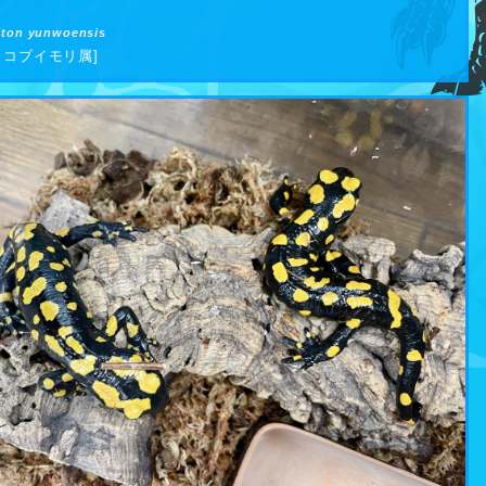
iton yunwoensis
 コブイモリ属]