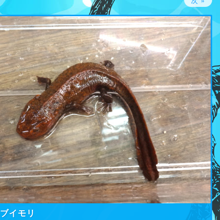
次 »
コブイモリ