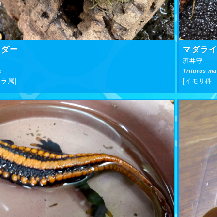
ンダー
マダラ
斑井守
a
Triturus m
ラ属]
[イモリ科