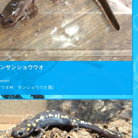
センサンショウウオ
echii
ウウオ科 サンショウウオ属]