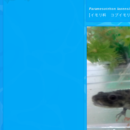
Paramesotriton laoensi
[イモリ科 コブイモリ