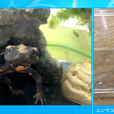
リ
ユンウ