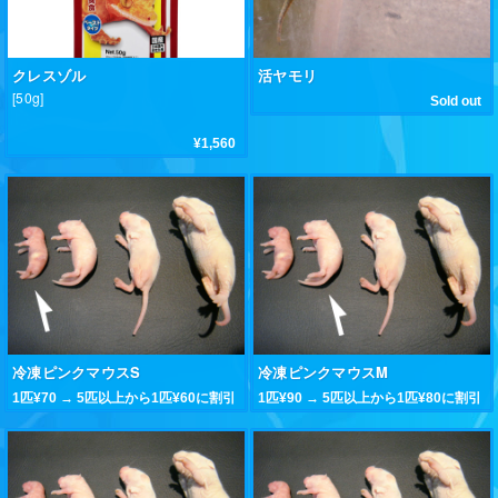
クレスゾル
活ヤモリ
[50g]
Sold out
¥1,560
冷凍ピンクマウスS
冷凍ピンクマウスM
1匹¥70 → 5匹以上から1匹¥60に割引
1匹¥90 → 5匹以上から1匹¥80に割引