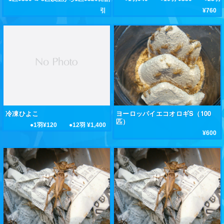
引
¥760
冷凍ひよこ
ヨーロッパイエコオロギS（100
匹）
●1羽¥120 ●12羽 ¥1,400
¥600