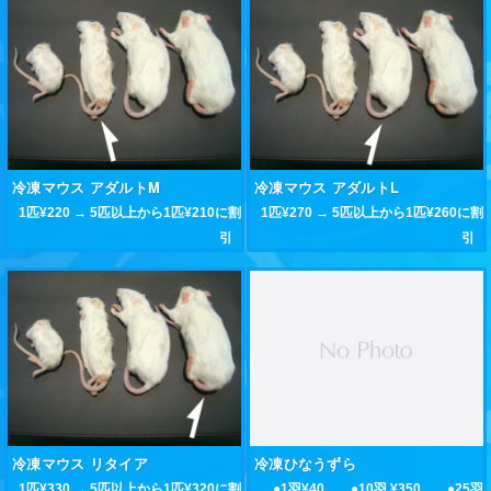
冷凍マウス アダルトM
冷凍マウス アダルトL
1匹¥220 → 5匹以上から1匹¥210に割
1匹¥270 → 5匹以上から1匹¥260に割
引
引
冷凍マウス リタイア
冷凍ひなうずら
1匹¥330 → 5匹以上から1匹¥320に割
●1羽¥40 ●10羽 ¥350 ●25羽