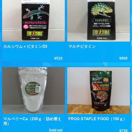
カルシウム＋ビタミンD3
マルチビタミン
¥510
¥900
マルベリーCa（200ｇ・詰め替え
FROG STAPLE FOOD（150ｇ）
用）
Sold out
¥730