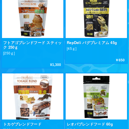
フトアゴブレンドフード スティッ
RepDeli バグプレミアム 45g
ク 250ｇ
[45ｇ]
[250ｇ]
￥650
¥1,300
トカゲブレンドフード
レオパブレンドフード 60g