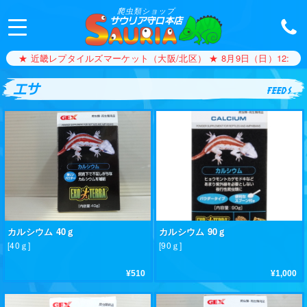
爬虫類ショップ
サウリア守口本店
 近畿レプタイルズマーケット（大阪/北区） ★ 8月9日（日）12:00〜17:00
エサ
feeds
カルシウム 40ｇ
カルシウム 90ｇ
[40ｇ]
[90ｇ]
¥510
¥1,000