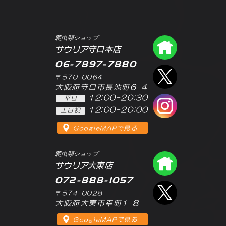
爬虫類ショップ
爬虫類シ
サウリア守口本店
06-7897-7880
エックス
〒570-0064
大阪府守口市長池町6-4
12:00-20:30
平日
インスタ
12:00-20:00
土日祝
GoogleMAPで見る
爬虫類ショップ
爬虫類シ
サウリア大東店
072-888-1057
エックス
〒574-0028
大阪府大東市幸町1-8
GoogleMAPで見る