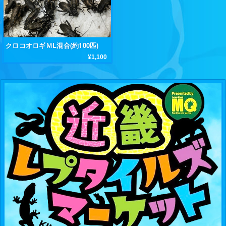
クロコオロギＭL混合(約100匹)
¥1,100