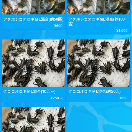
フタホシコオロギＭL混合(約50匹)
フタホシコオロギML混合(約100
匹)
¥600
¥1,000
クロコオロギＭL混合(10匹～)
クロコオロギＭL混合(約50匹)
¥250～
¥650