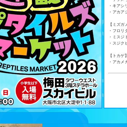
・キアシ
・アカア
【ミズガ
・フロリ
・ミスジ
・スジク
【トカゲ
・アカメ
類ショップ サウリア大東店
[日時]
8月9日（日
[会場]