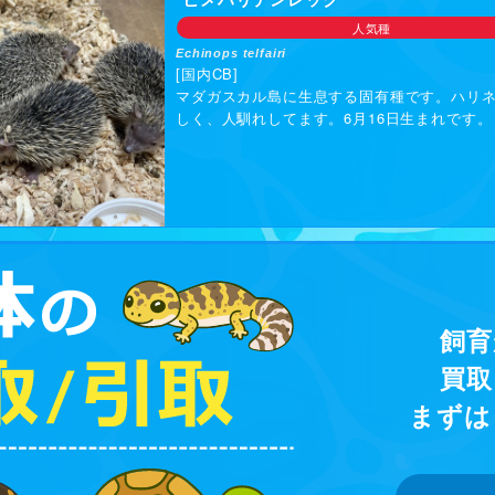
人気種
Echinops telfairi
[国内CB]
マダガスカル島に生息する固有種です。ハリ
しく、人馴れしてます。6月16日生まれです。
飼育
買取
まずは