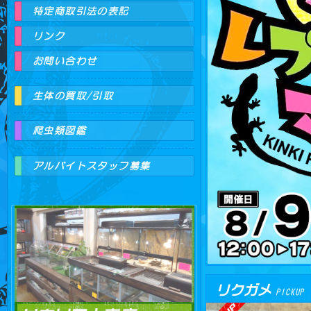
特定商取引法の表記
リンク
お問い合わせ
生体の買取/引取
爬虫類図鑑
アルバイトスタッフ募集
爬虫
リクガメ
PICKUP