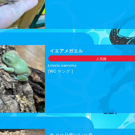
イエアメガエル
人気種
Litoria caerulea
[WC ヤング ]
ヒメハリテンレック