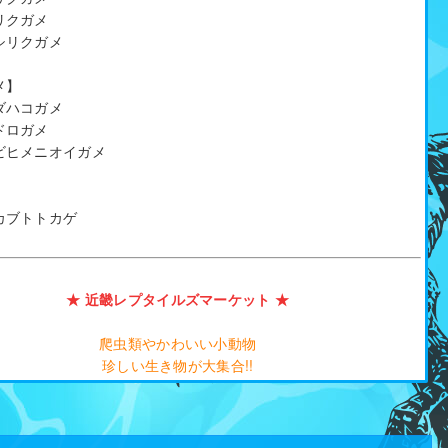
リクガメ
シリクガメ
メ】
ダハコガメ
ドロガメ
ビヒメニオイガメ
】
カブトトカゲ
★ 近畿レプタイルズマーケット ★
爬虫類やかわいい小動物
珍しい生き物が大集合!!
） 12:00～17:00