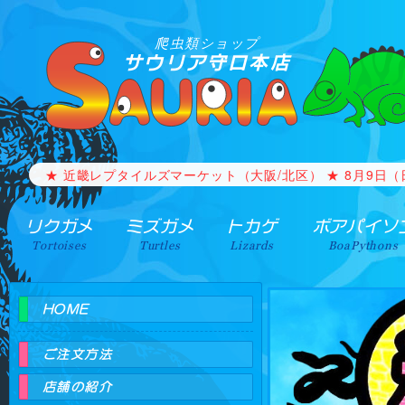
爬虫類ショップ
サウリア守口本店
【生体の買取・引取】 事情で飼う事が出来なくなった生体
★ 近畿レプタイルズマーケット（大阪/北区） ★ 8月9日（日）1
リクガメ
ミズガメ
トカゲ
ボアパイソ
Tortoises
Turtles
Lizards
BoaPythons
HOME
ご注文方法
店舗の紹介