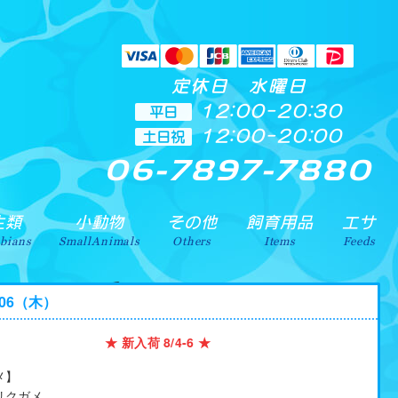
定休日 水曜日
12:00-20:30
平日
12:00-20:00
土日祝
06-7897-7880
ります。地域によりますが、出張買取引取も致しております。
生類
小動物
その他
飼育用品
エサ
bians
SmallAnimals
Others
Items
Feeds
8.06（木）
★ 新入荷 8/4-6 ★
メ】
リクガメ