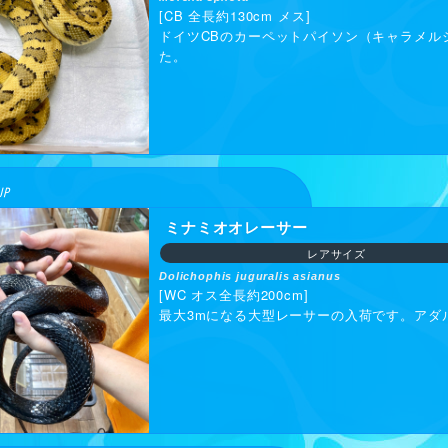
※小学生
[CB 全長約130cm メス]
ドイツCBのカーペットパイソン（キャラメル
※ペット
た。
→
近畿レ
→
近畿レ
2026.0
UP
ミナミオオレーサー
レアサイズ
Dolichophis juguralis asianus
[WC オス全長約200cm]
最大3mになる大型レーサーの入荷です。アダ
事情で飼
・大型の