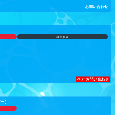
お問い合わせ
★ 近畿レプタイルズマーケット ★
爬虫類やかわいい小動物
珍しい生き物が大集合!!
） 12:00～17:00
極美個体
イビル タワーウエスト3階 ステラホール
86
大阪市北区大淀中1-1-88
スカイビルHP」
ogleマップで見る」
駅」中央北口より 徒歩7分
ペア お問い合わせ
阪梅田駅」茶屋町口より 徒歩9分
Metro御堂筋線「梅田駅」5番出口より 徒歩9分
は当日受付にて販売!
ガー）
12:00～ … 1,500円
13:00～ … 1,000円