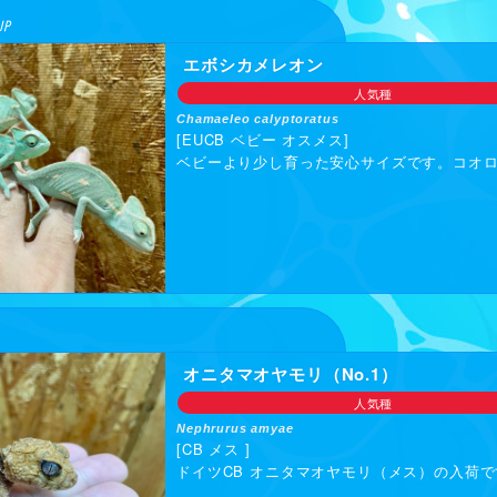
UP
エボシカメレオン
人気種
Chamaeleo calyptoratus
[EUCB ベビー オスメス]
ベビーより少し育った安心サイズです。コオ
オニタマオヤモリ（No.1）
人気種
Nephrurus amyae
[CB メス ]
ドイツCB オニタマオヤモリ（メス）の入荷