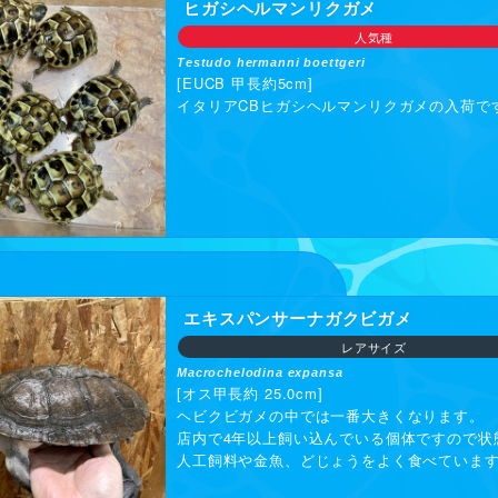
梅田スカ
ヒガシヘルマンリクガメ
〒
542-00
人気種
→
「梅田
Testudo hermanni boettgeri
→
「Go
[EUCB 甲長約5cm]
[最寄駅]
イタリアCBヒガシヘルマンリクガメの入荷で
JR「大阪
阪急「大
Osaka
[入場料]
チケット
(先行入場) 
(一般入場) 
※小学生
エキスパンサーナガクビガメ
※ペット
レアサイズ
Macrochelodina expansa
[オス甲長約 25.0cm]
→
近畿レ
ヘビクビガメの中では一番大きくなります。
→
近畿レ
店内で4年以上飼い込んでいる個体ですので状
人工飼料や金魚、どじょうをよく食べていま
2026.0