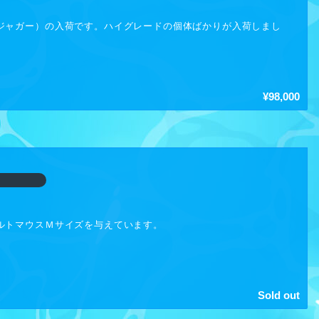
以下無料
ジャガー）の入荷です。ハイグレードの個体ばかりが入荷しまし
の持ち込みは禁止です。
プタイルズマーケット [HP
]
プタイルズマーケット [X-エックス]
¥98,000
8.03（月）
★ 生体の買取・引取 ★
ルトマウスＭサイズを与えています。
常時、生体の買取・引取を行っております
う事が出来なくなった生体がございましたらご相談ください
Sold out
生体でもご相談ください