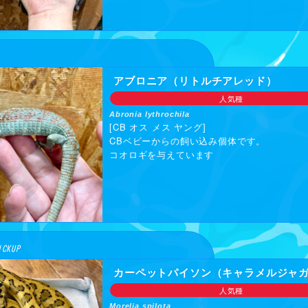
アブロニア（リトルチアレッド）
[日時]
8月9日（日
人気種
[会場]
Abronia lythrochila
梅田スカ
[CB オス メス ヤング]
CBベビーからの飼い込み個体です。
〒
542-00
コオロギを与えています
→
「梅田
→
「Go
[最寄駅]
JR「大阪
阪急「大
Osaka
[入場料]
CKUP
チケット
カーペットパイソン（キャラメルジャ
(先行入場) 
人気種
(一般入場) 
Morelia spilota