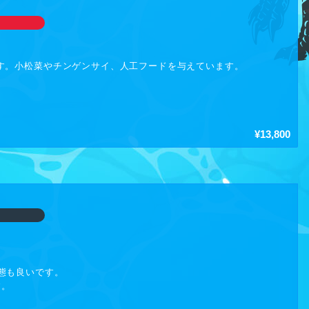
イビル タワーウエスト3階 ステラホール
86
大阪市北区大淀中1-1-88
スカイビルHP」
ogleマップで見る」
す。小松菜やチンゲンサイ、人工フードを与えています。
駅」中央北口より 徒歩7分
阪梅田駅」茶屋町口より 徒歩9分
Metro御堂筋線「梅田駅」5番出口より 徒歩9分
¥13,800
は当日受付にて販売!
12:00～ … 1,500円
13:00～ … 1,000円
以下無料
の持ち込みは禁止です。
プタイルズマーケット [HP
]
プタイルズマーケット [X-エックス]
態も良いです。
す。
8.03（月）