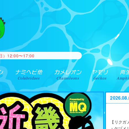
がございましたらご相談ください。 常時、買取・引取を行ってお
2:00〜17:00
ン
ナミヘビ他
カメレオン
ヤモリ
両
Colubridaes
Chameleons
Geckos
Amphi
2026.0
【リクガ
・ケヅメ