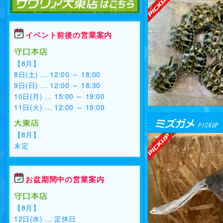
イベント前後の営業案内
守口本店
【8月】
8日(土) … 12:00 ～ 18:00
9日(日) … 12:00 ～ 18:30
10日(月) … 15:00 ～ 19:00
11日(火) … 12:00 ～ 19:00
大東店
ミズガメ
PICKUP
【8月】
未定
お盆期間中の営業案内
守口本店
【8月】
12日(水) … 定休日