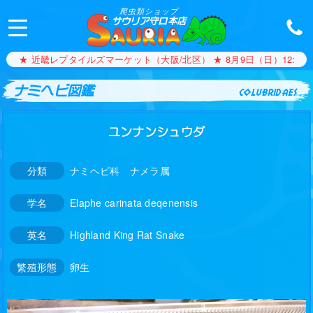
爬虫類ショップ
サウリア守口本店
★ 近畿レプタイルズマーケット（大阪/北区） ★ 8月9日（日）12:00〜1
ナミヘビ図鑑
colubridaes
ユンナンシュウダ
分類
ナミヘビ科 ナメラ属
学名
Elaphe carinata deqenensis
英名
Highland King Rat Snake
繁殖形態
卵生