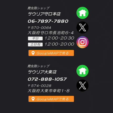
爬虫類ショップ
爬虫類シ
サウリア守口本店
06-7897-7880
エックス
〒570-0064
大阪府守口市長池町6-4
12:00-20:30
平日
インスタ
12:00-20:00
土日祝
GoogleMAPで見る
爬虫類ショップ
爬虫類シ
サウリア大東店
072-888-1057
エックス
〒574-0028
大阪府大東市幸町1-8
GoogleMAPで見る