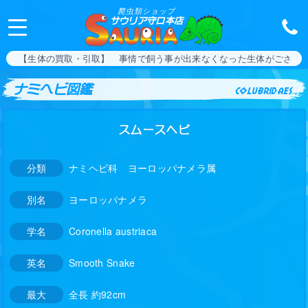
爬虫類ショップ
サウリア守口本店
【生体の買取・引取】 事情で飼う事が出来なくなった生体がござい
ナミヘビ図鑑
colubridaes
スムースヘビ
分類
ナミヘビ科 ヨーロッパナメラ属
別名
ヨーロッパナメラ
学名
Coronella austriaca
英名
Smooth Snake
最大
全長 約92cm