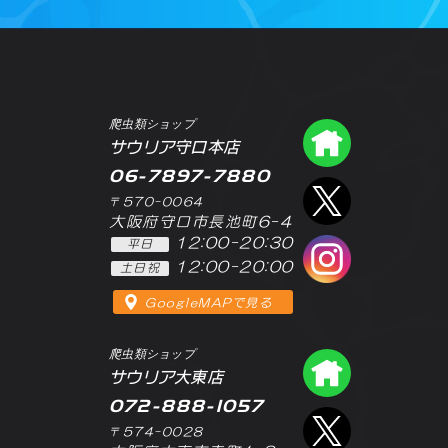
爬虫類ショップ
爬虫類シ
サウリア守口本店
06-7897-7880
エックス
〒570-0064
大阪府守口市長池町6-4
12:00-20:30
平日
インスタ
12:00-20:00
土日祝
GoogleMAPで見る
爬虫類ショップ
爬虫類シ
サウリア大東店
072-888-1057
エックス
〒574-0028