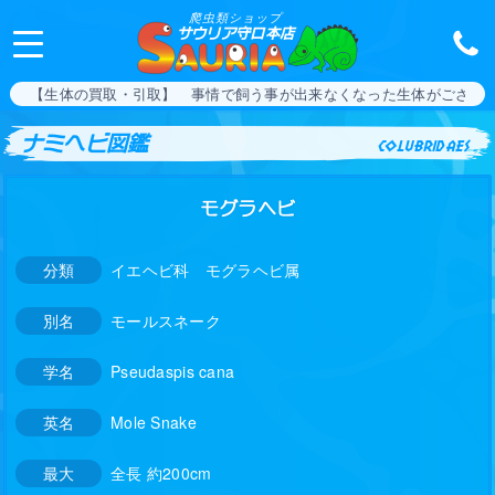
爬虫類ショップ
サウリア守口本店
【生体の買取・引取】 事情で飼う事が出来なくなった生体がござい
ナミヘビ図鑑
colubridaes
モグラヘビ
分類
イエヘビ科 モグラヘビ属
別名
モールスネーク
学名
Pseudaspis cana
英名
Mole Snake
最大
全長 約200cm