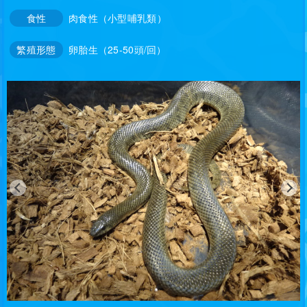
食性
肉食性（小型哺乳類）
繁殖形態
卵胎生（25-50頭/回）