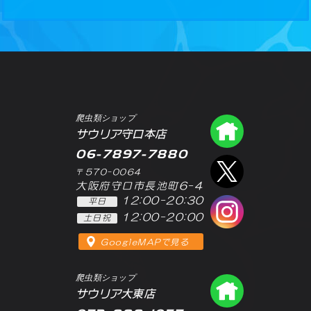
爬虫類ショップ
爬虫類シ
サウリア守口本店
06-7897-7880
エックス
〒570-0064
大阪府守口市長池町6-4
12:00-20:30
平日
インスタ
12:00-20:00
土日祝
GoogleMAPで見る
爬虫類ショップ
爬虫類シ
サウリア大東店