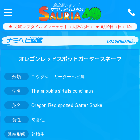
爬虫類ショップ
サウリア守口本店
★ 近畿レプタイルズマーケット（大阪/北区） ★ 8月9日（日）12:00〜1
ナミヘビ図鑑
colubridaes
オレゴンレッドスポットガータースネーク
分類
ユウダ科 ガーターヘビ属
学名
Thamnophis sirtalis concinnus
英名
Oregon Red-spotted Garter Snake
食性
肉食性
繁殖形態
卵胎生