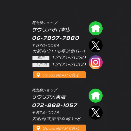
爬虫類ショップ
爬虫類シ
サウリア守口本店
06-7897-7880
エックス
〒570-0064
大阪府守口市長池町6-4
12:00-20:30
平日
インスタ
12:00-20:00
土日祝
GoogleMAPで見る
爬虫類ショップ
爬虫類シ
サウリア大東店
072-888-1057
エックス
〒574-0028
大阪府大東市幸町1-8
GoogleMAPで見る