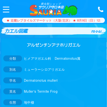
爬虫類ショップ
サウリア守口本店
★ 近畿レプタイルズマーケット（大阪/北区） ★ 8月9日（日）12:00〜1
カエル図鑑
frogs
アルゼンチンアナホリガエル
分類
ヒメアマガエル科 Dermatonotus属
別名
ミューラーシロアリガエル
学名
Dermatonotus mulleri
英名
Muller's Termite Frog
生態
地中棲