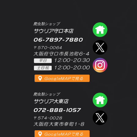
爬虫類ショップ
爬虫類シ
サウリア守口本店
06-7897-7880
エックス
〒570-0064
大阪府守口市長池町6-4
12:00-20:30
平日
インスタ
12:00-20:00
土日祝
GoogleMAPで見る
爬虫類ショップ
爬虫類シ
サウリア大東店
072-888-1057
エックス
〒574-0028
大阪府大東市幸町1-8
GoogleMAPで見る