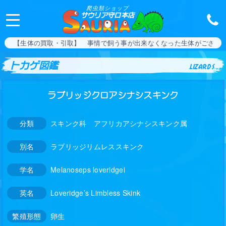
爬虫類ショップ
サウリア守口本店
【生体の買取・引取】 事情で飼う事が出来なくなった生体がござい
トカゲ図鑑
lizards
ラブリッジクロアシナシスキンク
分類
スキンク科 アフリカアシナシスキンク属
別名
ラブリッジリムレススキンク
学名
Melanoseps loveridgei
英名
Loveridge’s Limbless Skink
繁殖形態
卵生