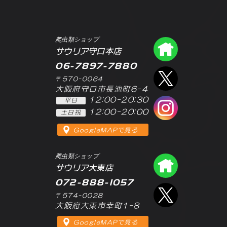
爬虫類ショップ
爬虫類シ
サウリア守口本店
06-7897-7880
エックス
〒570-0064
大阪府守口市長池町6-4
12:00-20:30
平日
インスタ
12:00-20:00
土日祝
GoogleMAPで見る
爬虫類ショップ
爬虫類シ
サウリア大東店
072-888-1057
エックス
〒574-0028
大阪府大東市幸町1-8
GoogleMAPで見る