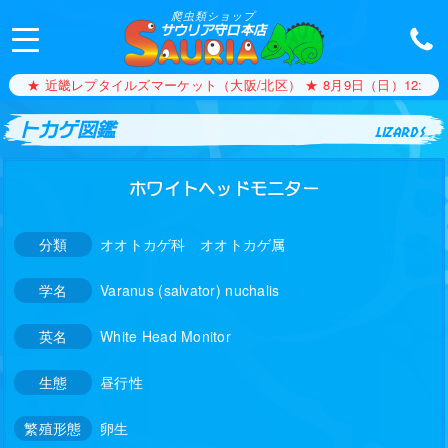
爬虫類ショップ
サウリア守口本店
★ 近畿レプタイルズマーケット（大阪/北区） ★ 8月9日（日）12:00〜1
トカゲ図鑑
lizards
ホワイトヘッドモニター
分類
オオトカゲ科 オオトカゲ属
学名
Varanus (salvator) nuchalis
英名
White Head Monitor
生態
昼行性
繁殖形態
卵生