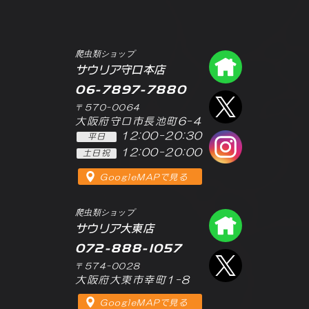
爬虫類ショップ
爬虫類シ
サウリア守口本店
06-7897-7880
エックス
〒570-0064
大阪府守口市長池町6-4
12:00-20:30
平日
インスタ
12:00-20:00
土日祝
GoogleMAPで見る
爬虫類ショップ
爬虫類シ
サウリア大東店
072-888-1057
エックス
〒574-0028
大阪府大東市幸町1-8
GoogleMAPで見る