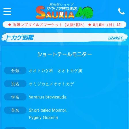
爬虫類ショップ
サウリア守口本店
★ 近畿レプタイルズマーケット（大阪/北区） ★ 8月9日（日）12:00〜1
トカゲ図鑑
lizards
ショートテールモニター
分類
オオトカゲ科 オオトカゲ属
別名
オミジカヒメオオトカゲ
学名
Varanus brevicauda
英名
Short-tailed Monitor,
Pygmy Goanna