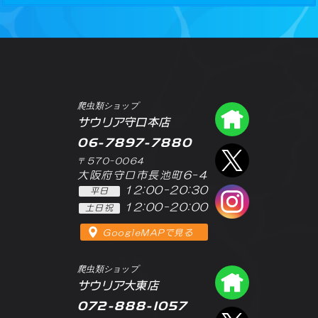
爬虫類ショップ
爬虫類シ
サウリア守口本店
06-7897-7880
エックス
〒570-0064
大阪府守口市長池町6-4
12:00-20:30
平日
インスタ
12:00-20:00
土日祝
GoogleMAPで見る
爬虫類ショップ
爬虫類シ
サウリア大東店
072-888-1057
エックス