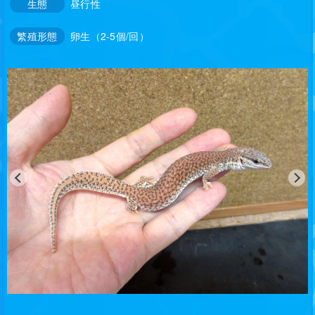
生態
昼行性
繁殖形態
卵生（2-5個/回）