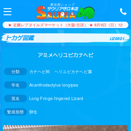
爬虫類ショップ
サウリア守口本店
★ 近畿レプタイルズマーケット（大阪/北区） ★ 8月9日（日）12:00〜1
トカゲ図鑑
lizards
アミメヘリユビカナヘビ
分類
カナヘビ科 ヘリユビカナヘビ属
学名
Acanthodactylus longipes
英名
Long Fringe-fingered Lizard
繁殖形態
卵生