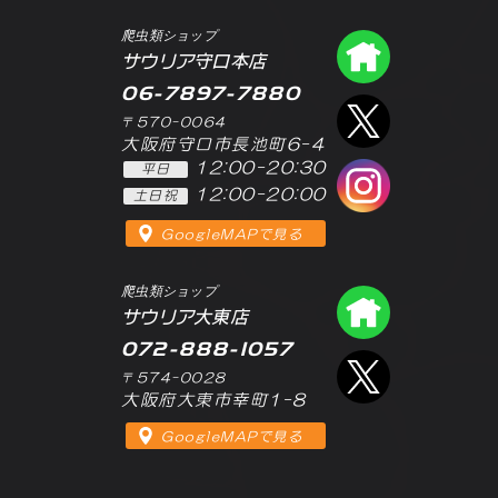
爬虫類ショップ
爬虫類シ
サウリア守口本店
06-7897-7880
エックス
〒570-0064
大阪府守口市長池町6-4
12:00-20:30
平日
インスタ
12:00-20:00
土日祝
GoogleMAPで見る
爬虫類ショップ
爬虫類シ
サウリア大東店
072-888-1057
エックス
〒574-0028
大阪府大東市幸町1-8
GoogleMAPで見る