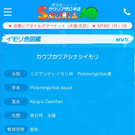
爬虫類ショップ
サウリア守口本店
★ 近畿レプタイルズマーケット（大阪/北区） ★ 8月9日（日）12:00〜1
イモリ他図鑑
newts
カウプカワアシナシイモリ
分類
ミズアシナシイモリ科 Potomotyphlus属
学名
Potomotyphlus kaupii
英名
Kaup's Caecilian
生態
夜行性 水棲
繁殖形態
胎生