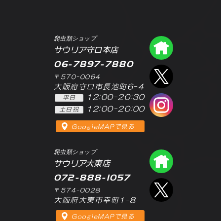
爬虫類ショップ
爬虫類シ
サウリア守口本店
06-7897-7880
エックス
〒570-0064
大阪府守口市長池町6-4
12:00-20:30
平日
インスタ
12:00-20:00
土日祝
GoogleMAPで見る
爬虫類ショップ
爬虫類シ
サウリア大東店
072-888-1057
エックス
〒574-0028
大阪府大東市幸町1-8
GoogleMAPで見る