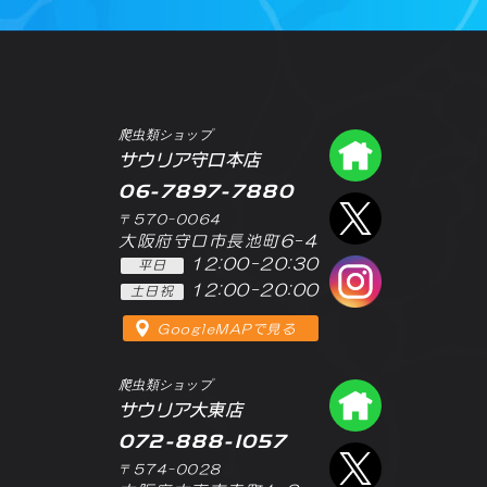
爬虫類ショップ
爬虫類シ
サウリア守口本店
06-7897-7880
エックス
〒570-0064
大阪府守口市長池町6-4
12:00-20:30
平日
インスタ
12:00-20:00
土日祝
GoogleMAPで見る
爬虫類ショップ
爬虫類シ
サウリア大東店
072-888-1057
エックス
〒574-0028