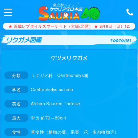
爬虫類ショップ
サウリア守口本店
★ 近畿レプタイルズマーケット（大阪/北区） ★ 8月9日（日）12:00〜1
リクガメ図鑑
tortoises
ケヅメリクガメ
分類
リクガメ科 Centrochelys属
学名
Centrochelys sulcata
英名
African Spurred Tortoise
最大
甲長 約70～80cm
食性
草食性（植物の葉、果実、花、多肉植物等）