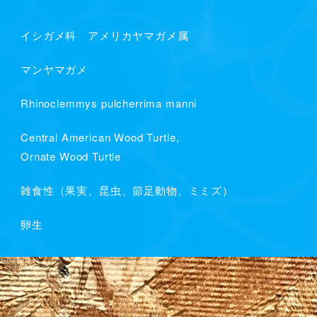
イシガメ科 アメリカヤマガメ属
マンヤマガメ
Rhinoclemmys pulcherrima manni
Central American Wood Turtle,
Ornate Wood Turtle
雑食性（果実、昆虫、節足動物、ミミズ）
卵生