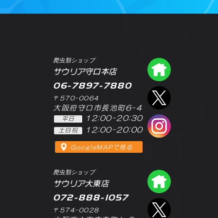
爬虫類ショップ
爬虫類シ
サウリア守口本店
06-7897-7880
エックス
〒570-0064
大阪府守口市長池町6-4
12:00-20:30
平日
インスタ
12:00-20:00
土日祝
GoogleMAPで見る
爬虫類ショップ
爬虫類シ
サウリア大東店
072-888-1057
エックス
〒574-0028