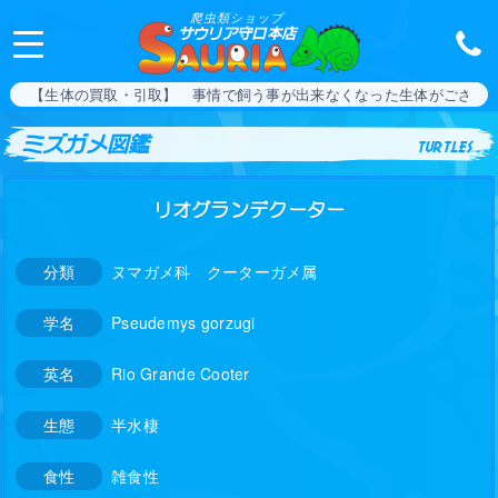
爬虫類ショップ
サウリア守口本店
【生体の買取・引取】 事情で飼う事が出来なくなった生体がござい
ミズガメ図鑑
turtles
リオグランデクーター
分類
ヌマガメ科 クーターガメ属
学名
Pseudemys gorzugi
英名
Rio Grande Cooter
生態
半水棲
食性
雑食性