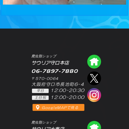
爬虫類ショップ
爬虫類シ
サウリア守口本店
06-7897-7880
エックス
〒570-0064
大阪府守口市長池町6-4
12:00-20:30
平日
インスタ
12:00-20:00
土日祝
GoogleMAPで見る
爬虫類ショップ
爬虫類シ
サウリア大東店