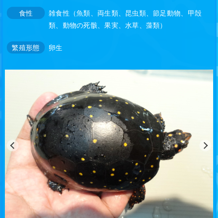
食性
雑食性（魚類、両生類、昆虫類、節足動物、甲殻
類、動物の死骸、果実、水草、藻類）
繁殖形態
卵生