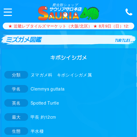
爬虫類ショップ
サウリア守口本店
★ 近畿レプタイルズマーケット（大阪/北区） ★ 8月9日（日）12:00〜1
ミズガメ図鑑
turtles
キボシイシガメ
分類
ヌマガメ科 キボシイシガメ属
学名
Clemmys guttata
英名
Spotted Turtle
最大
甲長 約12cm
生態
半水棲