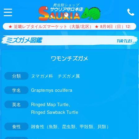
爬虫類ショップ
サウリア守口本店
★ 近畿レプタイルズマーケット（大阪/北区） ★ 8月9日（日）12:00〜1
ミズガメ図鑑
turtles
ワモンチズガメ
分類
ヌマガメ科 チズガメ属
学名
Graptemys oculifera
英名
Ringed Map Turtle,
Ringed Sawback Turtle
食性
雑食性（魚類、昆虫類、甲殻類、貝類）