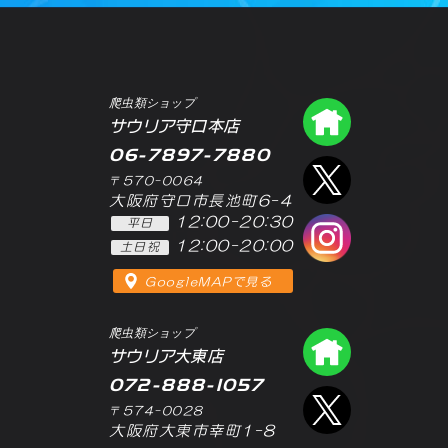
爬虫類ショップ
爬虫類シ
サウリア守口本店
06-7897-7880
エックス
〒570-0064
大阪府守口市長池町6-4
12:00-20:30
平日
インスタ
12:00-20:00
土日祝
GoogleMAPで見る
爬虫類ショップ
爬虫類シ
サウリア大東店
072-888-1057
エックス
〒574-0028
大阪府大東市幸町1-8